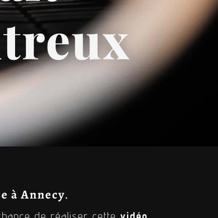
ntreux
se à Annecy
.
 chance de réaliser cette
vidéo