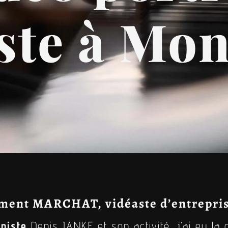
ste à Mo
ment MARCHAT, vidéaste d’entrepri
aniste
Denis JANKE et son activité, j’ai eu la