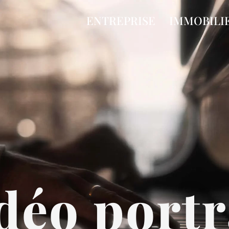
ENTREPRISE
IMMOBILI
déo portr