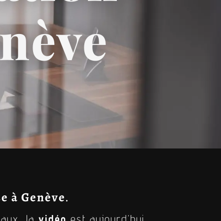
enève
e à Genève
.
iaux, la
vidéo
est aujourd’hui